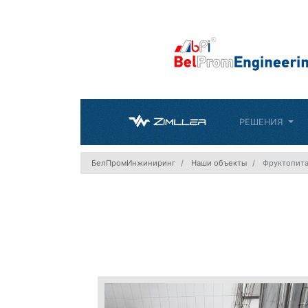
РЕШЕНИЯ
БелПромИнжиниринг
Наши объекты
Фруктопит